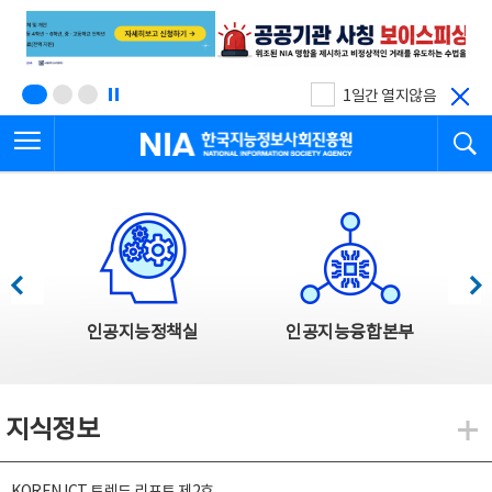
본
전
문
체
바
메
로
뉴
가
바
기
로
1일간 열지않음
가
전체메뉴 열기
검
기
한국지능정보사회진흥원
한국지능정보사회진흥원 주요사업
이전
다음
인공지능정책실
인공지능융합본부
지식정보
지