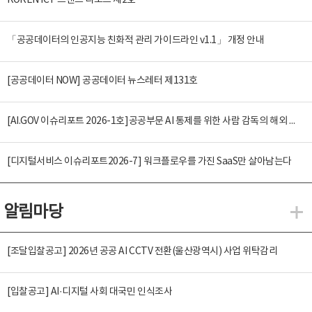
KOREN ICT 트렌드 리포트 제2호
「공공데이터의 인공지능 친화적 관리 가이드라인 v1.1」 개정 안내
[공공데이터 NOW] 공공데이터 뉴스레터 제131호
[AI.GOV 이슈리포트 2026-1호]공공부문 AI 통제를 위한 사람 감독의 해외 사례 분석 및 시사점
[디지털서비스 이슈리포트2026-7] 워크플로우를 가진 SaaS만 살아남는다
알림마당
알
[조달입찰공고] 2026년 공공 AI CCTV 전환(울산광역시) 사업 위탁감리
[입찰공고] AI·디지털 사회 대국민 인식조사