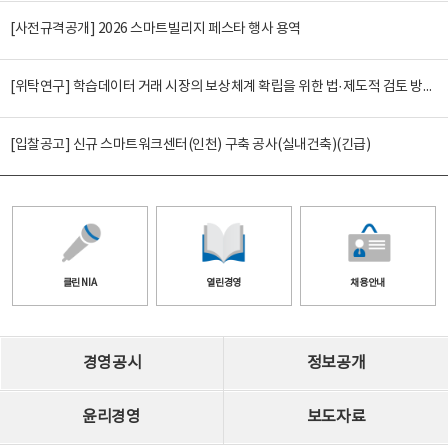
[사전규격공개] 2026 스마트빌리지 페스타 행사 용역
[위탁연구] 학습데이터 거래 시장의 보상체계 확립을 위한 법·제도적 검토 방안 연구
[입찰공고] 신규 스마트워크센터(인천) 구축 공사(실내건축)(긴급)
클린 NIA
열린경영
채용안내
경영공시
정보공개
윤리경영
보도자료