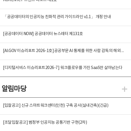
KOREN ICT 트렌드 리포트 제2호
「공공데이터의 인공지능 친화적 관리 가이드라인 v1.1」 개정 안내
[공공데이터 NOW] 공공데이터 뉴스레터 제131호
[AI.GOV 이슈리포트 2026-1호]공공부문 AI 통제를 위한 사람 감독의 해외 사례 분석 및 시사점
[디지털서비스 이슈리포트2026-7] 워크플로우를 가진 SaaS만 살아남는다
알림마당
알
[입찰공고] 신규 스마트워크센터(인천) 구축 공사(실내건축)(긴급)
[조달입찰공고] 범정부 인공지능 공통기반 구현(2차)