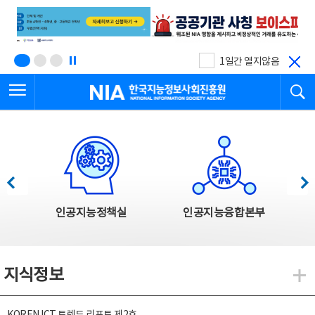
본
전
문
체
바
메
로
뉴
가
바
기
로
1일간 열지않음
가
전체메뉴 열기
검
기
한국지능정보사회진흥원
한국지능정보사회진흥원 주요사업
이전
다음
인공지능정책실
인공지능융합본부
지식정보
지