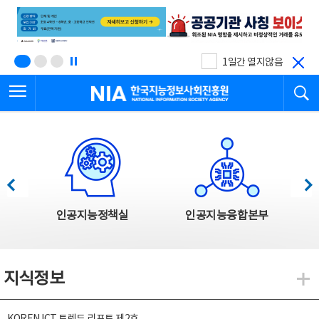
본
전
문
체
바
메
로
뉴
가
바
기
로
1일간 열지않음
가
전체메뉴 열기
검
기
한국지능정보사회진흥원
한국지능정보사회진흥원 주요사업
이전
다음
인공지능정책실
인공지능융합본부
지식정보
지