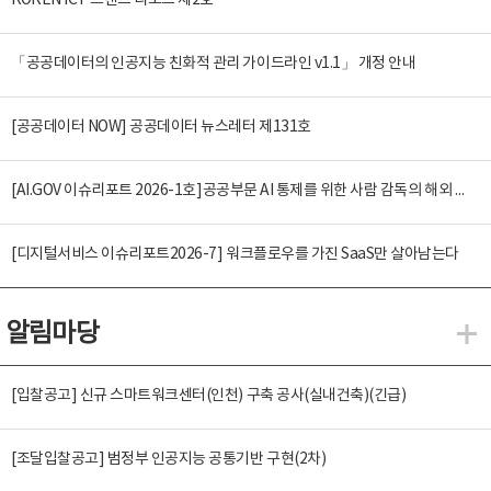
KOREN ICT 트렌드 리포트 제2호
「공공데이터의 인공지능 친화적 관리 가이드라인 v1.1」 개정 안내
[공공데이터 NOW] 공공데이터 뉴스레터 제131호
[AI.GOV 이슈리포트 2026-1호]공공부문 AI 통제를 위한 사람 감독의 해외 사례 분석 및 시사점
[디지털서비스 이슈리포트2026-7] 워크플로우를 가진 SaaS만 살아남는다
알림마당
알
[입찰공고] 신규 스마트워크센터(인천) 구축 공사(실내건축)(긴급)
[조달입찰공고] 범정부 인공지능 공통기반 구현(2차)