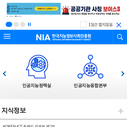
본
전
문
체
바
메
로
뉴
가
바
기
로
1일간 열지않음
가
전체메뉴 열기
검
기
한국지능정보사회진흥원
한국지능정보사회진흥원 주요사업
이전
다음
인공지능정책실
인공지능융합본부
지식정보
지