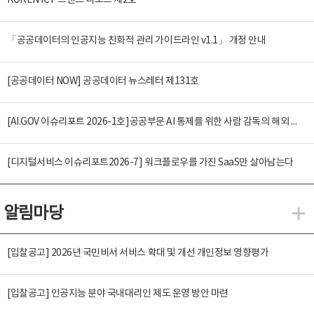
KOREN ICT 트렌드 리포트 제2호
「공공데이터의 인공지능 친화적 관리 가이드라인 v1.1」 개정 안내
[공공데이터 NOW] 공공데이터 뉴스레터 제131호
[AI.GOV 이슈리포트 2026-1호]공공부문 AI 통제를 위한 사람 감독의 해외 사례 분석 및 시사점
[디지털서비스 이슈리포트2026-7] 워크플로우를 가진 SaaS만 살아남는다
알림마당
알
[입찰공고] 2026년 국민비서 서비스 확대 및 개선 개인정보 영향평가
[입찰공고] 인공지능 분야 국내대리인 제도 운영 방안 마련