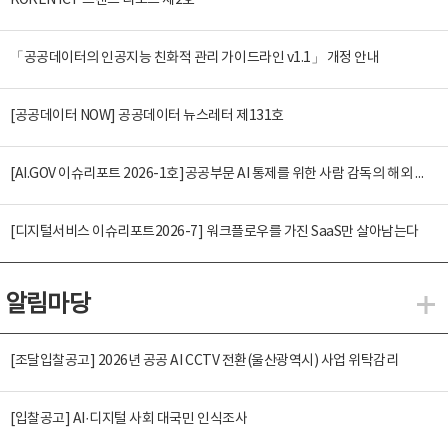
KOREN ICT 트렌드 리포트 제2호
「공공데이터의 인공지능 친화적 관리 가이드라인 v1.1」 개정 안내
[공공데이터 NOW] 공공데이터 뉴스레터 제131호
[AI.GOV 이슈리포트 2026-1호]공공부문 AI 통제를 위한 사람 감독의 해외 사례 분석 및 시사점
[디지털서비스 이슈리포트2026-7] 워크플로우를 가진 SaaS만 살아남는다
알림마당
알
[조달입찰공고] 2026년 공공 AI CCTV 전환(울산광역시) 사업 위탁감리
[입찰공고] AI·디지털 사회 대국민 인식조사