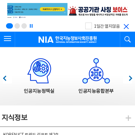
본
전
문
체
바
메
로
뉴
가
바
기
로
1일간 열지않음
가
전체메뉴 열기
검
기
한국지능정보사회진흥원
한국지능정보사회진흥원 주요사업
이전
다음
인공지능정책실
인공지능융합본부
지식정보
지