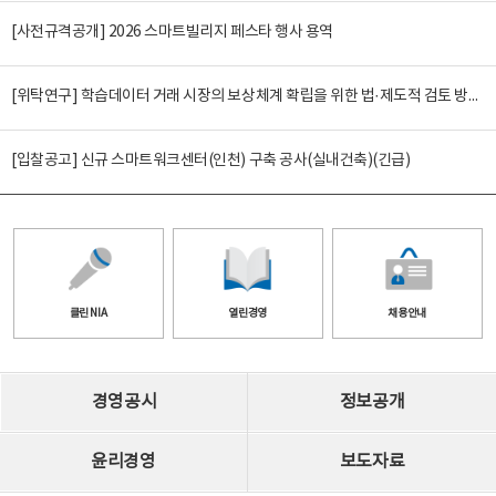
[사전규격공개] 2026 스마트빌리지 페스타 행사 용역
[위탁연구] 학습데이터 거래 시장의 보상체계 확립을 위한 법·제도적 검토 방안 연구
[입찰공고] 신규 스마트워크센터(인천) 구축 공사(실내건축)(긴급)
클린 NIA
열린경영
채용안내
경영공시
정보공개
윤리경영
보도자료