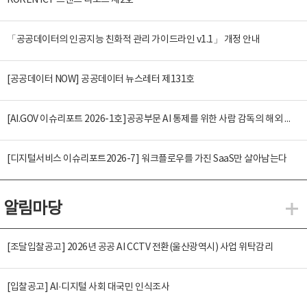
KOREN ICT 트렌드 리포트 제2호
「공공데이터의 인공지능 친화적 관리 가이드라인 v1.1」 개정 안내
[공공데이터 NOW] 공공데이터 뉴스레터 제131호
[AI.GOV 이슈리포트 2026-1호]공공부문 AI 통제를 위한 사람 감독의 해외 사례 분석 및 시사점
[디지털서비스 이슈리포트2026-7] 워크플로우를 가진 SaaS만 살아남는다
알림마당
알
[조달입찰공고] 2026년 공공 AI CCTV 전환(울산광역시) 사업 위탁감리
[입찰공고] AI·디지털 사회 대국민 인식조사