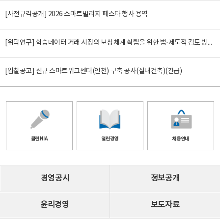
[사전규격공개] 2026 스마트빌리지 페스타 행사 용역
[위탁연구] 학습데이터 거래 시장의 보상체계 확립을 위한 법·제도적 검토 방안 연구
[입찰공고] 신규 스마트워크센터(인천) 구축 공사(실내건축)(긴급)
클린 NIA
열린경영
채용안내
경영공시
정보공개
윤리경영
보도자료