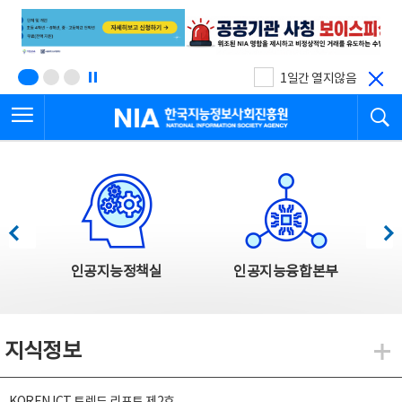
본
전
문
체
바
메
로
뉴
가
바
기
로
1일간 열지않음
가
전체메뉴 열기
검
기
한국지능정보사회진흥원
한국지능정보사회진흥원 주요사업
이전
다음
인공지능정책실
인공지능융합본부
지식정보
지