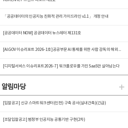
KOREN ICT 트렌드 리포트 제2호
「공공데이터의 인공지능 친화적 관리 가이드라인 v1.1」 개정 안내
[공공데이터 NOW] 공공데이터 뉴스레터 제131호
[AI.GOV 이슈리포트 2026-1호]공공부문 AI 통제를 위한 사람 감독의 해외 사례 분석 및 시사점
[디지털서비스 이슈리포트2026-7] 워크플로우를 가진 SaaS만 살아남는다
알림마당
알
[입찰공고] 신규 스마트워크센터(인천) 구축 공사(실내건축)(긴급)
[조달입찰공고] 범정부 인공지능 공통기반 구현(2차)