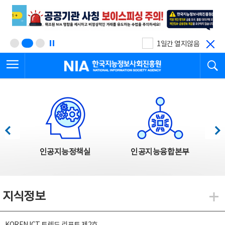
본
전
문
체
바
메
로
뉴
가
바
기
로
1일간 열지않음
가
전체메뉴 열기
검
기
한국지능정보사회진흥원
한국지능정보사회진흥원 주요사업
이전
다음
인공지능정책실
인공지능융합본부
지식정보
지