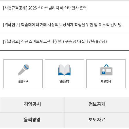
[사전규격공개] 2026 스마트빌리지 페스타 행사 용역
[위탁연구] 학습데이터 거래 시장의 보상체계 확립을 위한 법·제도적 검토 방안 연구
[입찰공고] 신규 스마트워크센터(인천) 구축 공사(실내건축)(긴급)
클린 NIA
열린경영
채용안내
경영공시
정보공개
윤리경영
보도자료