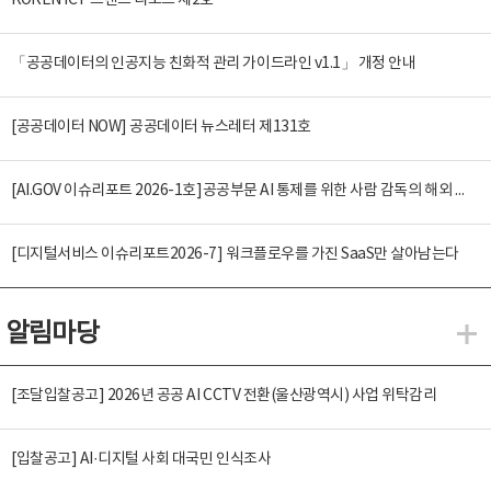
KOREN ICT 트렌드 리포트 제2호
「공공데이터의 인공지능 친화적 관리 가이드라인 v1.1」 개정 안내
[공공데이터 NOW] 공공데이터 뉴스레터 제131호
[AI.GOV 이슈리포트 2026-1호]공공부문 AI 통제를 위한 사람 감독의 해외 사례 분석 및 시사점
[디지털서비스 이슈리포트2026-7] 워크플로우를 가진 SaaS만 살아남는다
알림마당
알
[조달입찰공고] 2026년 공공 AI CCTV 전환(울산광역시) 사업 위탁감리
[입찰공고] AI·디지털 사회 대국민 인식조사