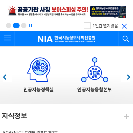
본
전
문
체
바
메
로
뉴
가
바
기
로
1일간 열지않음
가
전체메뉴 열기
검
기
한국지능정보사회진흥원
한국지능정보사회진흥원 주요사업
이전
다음
인공지능정책실
인공지능융합본부
지식정보
지