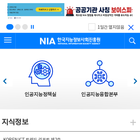
본
전
문
체
바
메
로
뉴
가
바
기
로
1일간 열지않음
가
전체메뉴 열기
검
기
한국지능정보사회진흥원
한국지능정보사회진흥원 주요사업
이전
다음
인공지능정책실
인공지능융합본부
지식정보
지