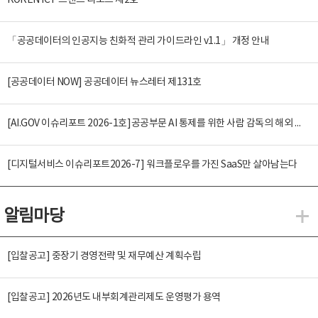
KOREN ICT 트렌드 리포트 제2호
「공공데이터의 인공지능 친화적 관리 가이드라인 v1.1」 개정 안내
[공공데이터 NOW] 공공데이터 뉴스레터 제131호
[AI.GOV 이슈리포트 2026-1호]공공부문 AI 통제를 위한 사람 감독의 해외 사례 분석 및 시사점
[디지털서비스 이슈리포트2026-7] 워크플로우를 가진 SaaS만 살아남는다
알림마당
알
[입찰공고] 중장기 경영전략 및 재무예산 계획수립
[입찰공고] 2026년도 내부회계관리제도 운영평가 용역