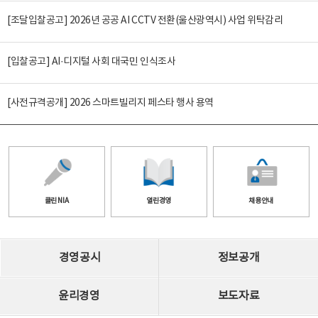
[조달입찰공고] 2026년 공공 AI CCTV 전환(울산광역시) 사업 위탁감리
[입찰공고] AI·디지털 사회 대국민 인식조사
[사전규격공개] 2026 스마트빌리지 페스타 행사 용역
클린 NIA
열린경영
채용안내
경영공시
정보공개
윤리경영
보도자료