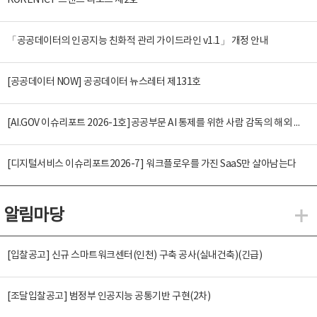
KOREN ICT 트렌드 리포트 제2호
「공공데이터의 인공지능 친화적 관리 가이드라인 v1.1」 개정 안내
[공공데이터 NOW] 공공데이터 뉴스레터 제131호
[AI.GOV 이슈리포트 2026-1호]공공부문 AI 통제를 위한 사람 감독의 해외 사례 분석 및 시사점
[디지털서비스 이슈리포트2026-7] 워크플로우를 가진 SaaS만 살아남는다
알림마당
알
[입찰공고] 신규 스마트워크센터(인천) 구축 공사(실내건축)(긴급)
[조달입찰공고] 범정부 인공지능 공통기반 구현(2차)