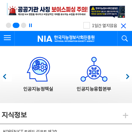
본
전
문
체
바
메
로
뉴
가
바
기
로
1일간 열지않음
가
전체메뉴 열기
검
기
한국지능정보사회진흥원
한국지능정보사회진흥원 주요사업
이전
다음
인공지능정책실
인공지능융합본부
지식정보
지