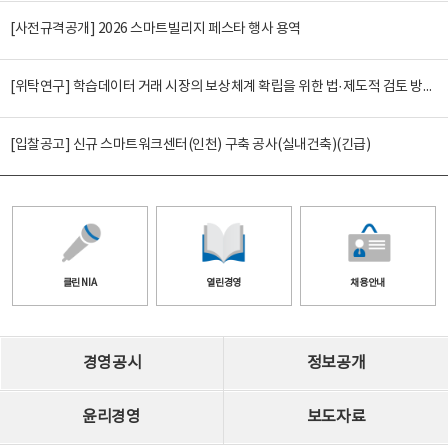
[사전규격공개] 2026 스마트빌리지 페스타 행사 용역
[위탁연구] 학습데이터 거래 시장의 보상체계 확립을 위한 법·제도적 검토 방안 연구
[입찰공고] 신규 스마트워크센터(인천) 구축 공사(실내건축)(긴급)
클린 NIA
열린경영
채용안내
경영공시
정보공개
윤리경영
보도자료