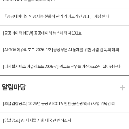
KOREN ICT 트렌드 리포트 제2호
「공공데이터의 인공지능 친화적 관리 가이드라인 v1.1」 개정 안내
[공공데이터 NOW] 공공데이터 뉴스레터 제131호
[AI.GOV 이슈리포트 2026-1호]공공부문 AI 통제를 위한 사람 감독의 해외 사례 분석 및 시사점
[디지털서비스 이슈리포트2026-7] 워크플로우를 가진 SaaS만 살아남는다
알림마당
알
[조달입찰공고] 2026년 공공 AI CCTV 전환(울산광역시) 사업 위탁감리
[입찰공고] AI·디지털 사회 대국민 인식조사