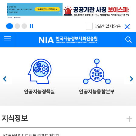
본
전
문
체
바
메
로
뉴
가
바
기
로
1일간 열지않음
가
전체메뉴 열기
검
기
한국지능정보사회진흥원
한국지능정보사회진흥원 주요사업
이전
다음
인공지능정책실
인공지능융합본부
지식정보
지