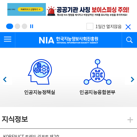
본
전
문
체
바
메
로
뉴
가
바
기
로
1일간 열지않음
가
전체메뉴 열기
검
기
한국지능정보사회진흥원
한국지능정보사회진흥원 주요사업
이전
다음
인공지능정책실
인공지능융합본부
지식정보
지