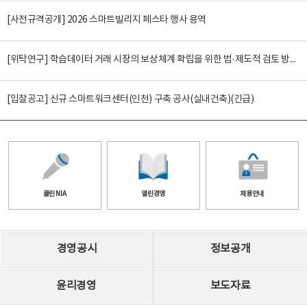
[사전규격공개] 2026 스마트빌리지 페스타 행사 용역
[위탁연구] 학습데이터 거래 시장의 보상체계 확립을 위한 법·제도적 검토 방안 연구
[입찰공고] 신규 스마트워크센터(인천) 구축 공사(실내건축)(긴급)
클린 NIA
열린경영
채용안내
경영공시
정보공개
윤리경영
보도자료