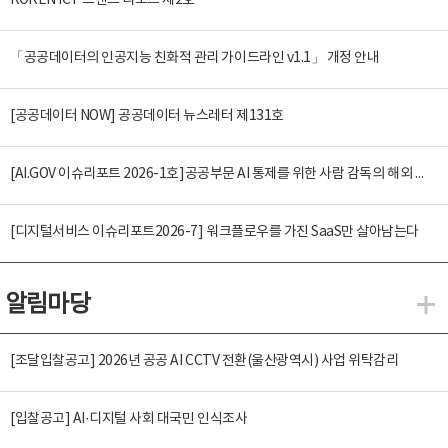
KOREN ICT 트렌드 리포트 제2호
「공공데이터의 인공지능 친화적 관리 가이드라인 v1.1」 개정 안내
[공공데이터 NOW] 공공데이터 뉴스레터 제131호
[AI.GOV 이슈리포트 2026-1호]공공부문 AI 통제를 위한 사람 감독의 해외 사례 분석 및 시사점
[디지털서비스 이슈리포트2026-7] 워크플로우를 가진 SaaS만 살아남는다
알림마당
알
[조달입찰공고] 2026년 공공 AI CCTV 전환(울산광역시) 사업 위탁감리
[입찰공고] AI·디지털 사회 대국민 인식조사