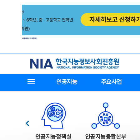
본
전
문
체
바
메
로
뉴
가
바
기
로
가
기
한국지능정보사회진흥원
전체메뉴보기
인공지능
주요사업
한국지능정보사회진흥원 주요사업
이전
인공지능정책실
인공지능융합본부