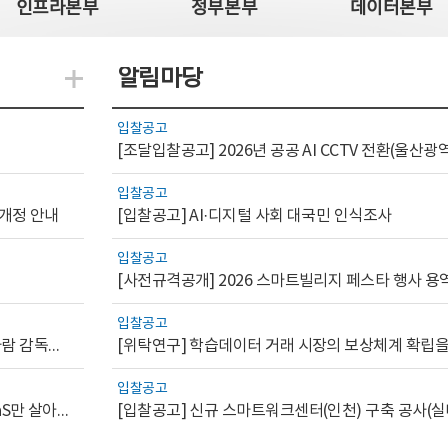
인프라본부
정부본부
데이터본부
알림마당
지식관련 더보기
입찰공고
입찰공고
 개정 안내
[입찰공고] AI·디지털 사회 대국민 인식조사
입찰공고
[사전규격공개] 2026 스마트빌리지 페스타 행사 용
입찰공고
[AI.GOV 이슈리포트 2026-1호]공공부문 AI 통제를 위한 사람 감독의 해외 사례 분석 및 시사점
입찰공고
[디지털서비스 이슈리포트2026-7] 워크플로우를 가진 SaaS만 살아남는다
[입찰공고] 신규 스마트워크센터(인천) 구축 공사(실