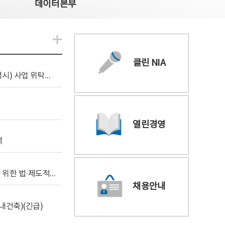
데이터본부
알림관련 더보기
클린 NIA
[조달입찰공고] 2026년 공공 AI CCTV 전환(울산광역시) 사업 위탁감리
열린경영
역
[위탁연구] 학습데이터 거래 시장의 보상체계 확립을 위한 법·제도적 검토 방안 연구
채용안내
내건축)(긴급)