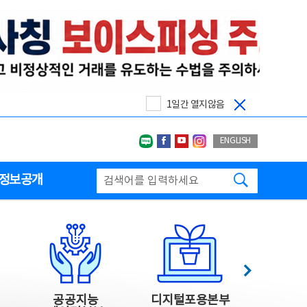
1일간 열지않음
네이버블로그
페이스북
유투브
인스타그랩
ENGLISH
검색하기
정보공개
다음
공공지능
디지털포용본부