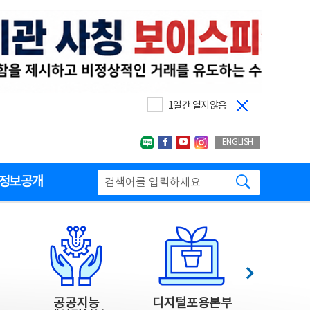
1일간 열지않음
네이버블로그
페이스북
유투브
인스타그랩
ENGLISH
검색하기
정보공개
다음
공공지능
디지털포용본부