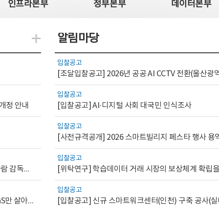
인프라본부
정부본부
데이터본부
알림마당
지식관련 더보기
입찰공고
입찰공고
 개정 안내
[입찰공고] AI·디지털 사회 대국민 인식조사
입찰공고
[사전규격공개] 2026 스마트빌리지 페스타 행사 용
입찰공고
[AI.GOV 이슈리포트 2026-1호]공공부문 AI 통제를 위한 사람 감독의 해외 사례 분석 및 시사점
입찰공고
[디지털서비스 이슈리포트2026-7] 워크플로우를 가진 SaaS만 살아남는다
[입찰공고] 신규 스마트워크센터(인천) 구축 공사(실