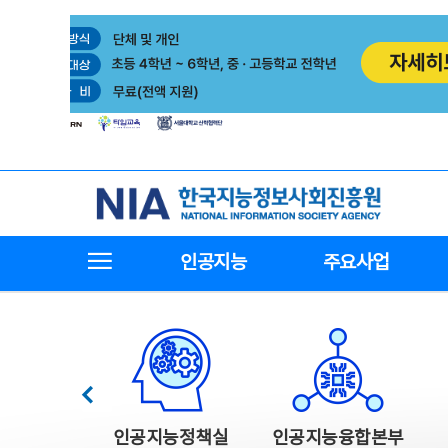
본
전
문
체
바
메
로
뉴
가
바
기
로
가
기
한국지능정보사회진흥원
전체메뉴보기
인공지능
주요사업
한국지능정보사회진흥원 주요사업
이전
인공지능정책실
인공지능융합본부