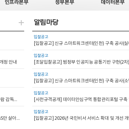
인프라본부
정부본부
데이터본부
알림마당
지식관련 더보기
입찰공고
[입찰공고] 신규 스마트워크센터(인천) 구축 공사(실
입찰공고
 개정 안내
[조달입찰공고] 범정부 인공지능 공통기반 구현(2차
입찰공고
[입찰공고] 신규 스마트워크센터(인천) 구축 공사(소
입찰공고
[AI.GOV 이슈리포트 2026-1호]공공부문 AI 통제를 위한 사람 감독의 해외 사례 분석 및 시사점
입찰공고
[디지털서비스 이슈리포트2026-7] 워크플로우를 가진 SaaS만 살아남는다
[입찰공고] 2026년 국민비서 서비스 확대 및 개선