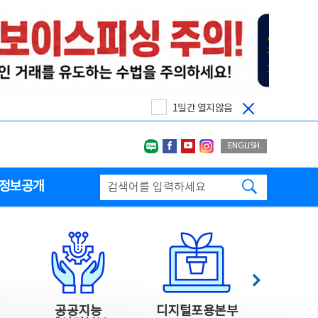
1일간 열지않음
네이버블로그
페이스북
유투브
인스타그랩
ENGLISH
검색하기
정보공개
다음
공공지능
디지털포용본부