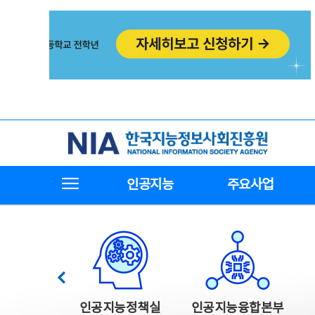
본
전
문
체
바
메
로
뉴
가
바
기
로
가
기
한국지능정보사회진흥원
전체메뉴보기
인공지능
주요사업
한국지능정보사회진흥원 주요사업
이전
인공지능정책실
인공지능융합본부