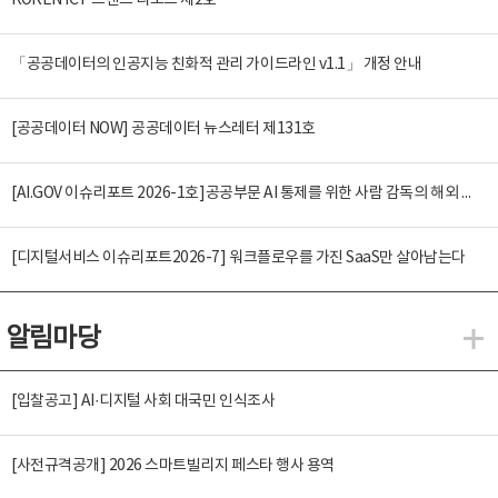
KOREN ICT 트렌드 리포트 제2호
「공공데이터의 인공지능 친화적 관리 가이드라인 v1.1」 개정 안내
[공공데이터 NOW] 공공데이터 뉴스레터 제131호
[AI.GOV 이슈리포트 2026-1호]공공부문 AI 통제를 위한 사람 감독의 해외 사례 분석 및 시사점
[디지털서비스 이슈리포트2026-7] 워크플로우를 가진 SaaS만 살아남는다
알림마당
알
[입찰공고] AI·디지털 사회 대국민 인식조사
[사전규격공개] 2026 스마트빌리지 페스타 행사 용역