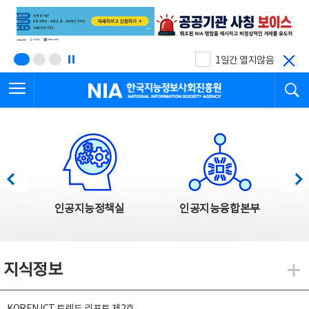
본
전
문
체
바
메
로
뉴
가
바
기
로
1일간 열지않음
가
전체메뉴 열기
검
기
한국지능정보사회진흥원
한국지능정보사회진흥원 주요사업
이전
다음
인공지능정책실
인공지능융합본부
지식정보
지