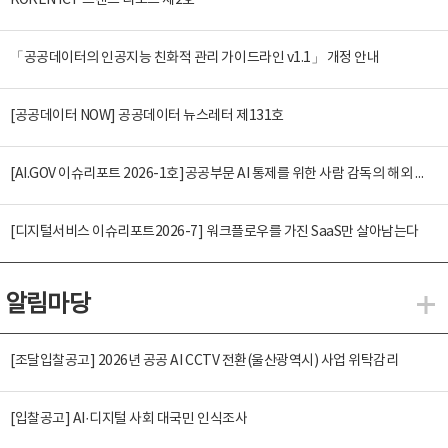
KOREN ICT 트렌드 리포트 제2호
「공공데이터의 인공지능 친화적 관리 가이드라인 v1.1」 개정 안내
[공공데이터 NOW] 공공데이터 뉴스레터 제131호
[AI.GOV 이슈리포트 2026-1호]공공부문 AI 통제를 위한 사람 감독의 해외 사례 분석 및 시사점
[디지털서비스 이슈리포트2026-7] 워크플로우를 가진 SaaS만 살아남는다
알림마당
알
[조달입찰공고] 2026년 공공 AI CCTV 전환(울산광역시) 사업 위탁감리
[입찰공고] AI·디지털 사회 대국민 인식조사