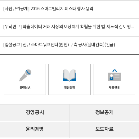
[사전규격공개] 2026 스마트빌리지 페스타 행사 용역
[위탁연구] 학습데이터 거래 시장의 보상체계 확립을 위한 법·제도적 검토 방안 연구
[입찰공고] 신규 스마트워크센터(인천) 구축 공사(실내건축)(긴급)
클린 NIA
열린경영
채용안내
경영공시
정보공개
윤리경영
보도자료