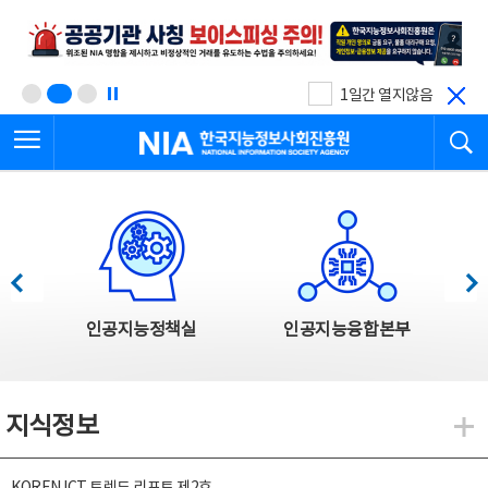
본
전
문
체
바
메
로
뉴
가
바
기
로
1일간 열지않음
가
전체메뉴 열기
검
기
한국지능정보사회진흥원
한국지능정보사회진흥원 주요사업
이전
다음
인공지능정책실
인공지능융합본부
지식정보
지