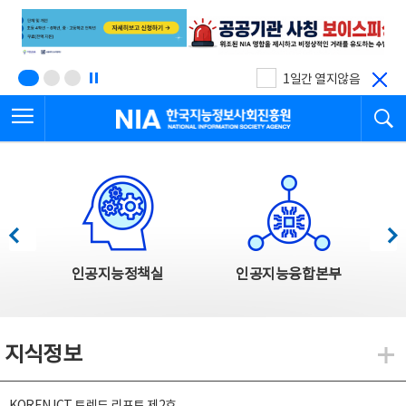
본
전
문
체
바
메
로
뉴
가
바
기
로
1일간 열지않음
가
전체메뉴 열기
검
기
한국지능정보사회진흥원
한국지능정보사회진흥원 주요사업
이전
다음
인공지능정책실
인공지능융합본부
지식정보
지