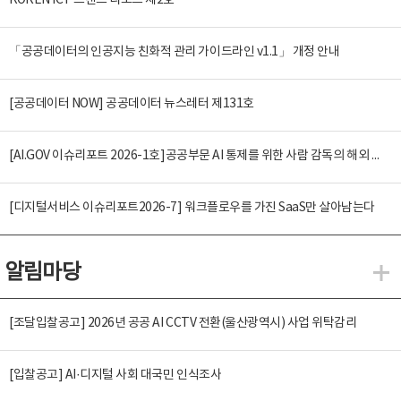
KOREN ICT 트렌드 리포트 제2호
「공공데이터의 인공지능 친화적 관리 가이드라인 v1.1」 개정 안내
[공공데이터 NOW] 공공데이터 뉴스레터 제131호
[AI.GOV 이슈리포트 2026-1호]공공부문 AI 통제를 위한 사람 감독의 해외 사례 분석 및 시사점
[디지털서비스 이슈리포트2026-7] 워크플로우를 가진 SaaS만 살아남는다
알림마당
알
[조달입찰공고] 2026년 공공 AI CCTV 전환(울산광역시) 사업 위탁감리
[입찰공고] AI·디지털 사회 대국민 인식조사