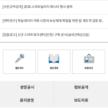
[사전규격공개] 2026 스마트빌리지 페스타 행사 용역
[위탁연구] 학습데이터 거래 시장의 보상체계 확립을 위한 법·제도적 검토 방안 연구
[입찰공고] 신규 스마트워크센터(인천) 구축 공사(실내건축)(긴급)
클린 NIA
열린경영
채용안내
경영공시
정보공개
윤리경영
보도자료