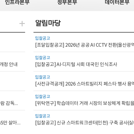
인프라본부
정부본부
데이터본부
알림마당
지식관련 더보기
입찰공고
입찰공고
 개정 안내
[입찰공고] AI·디지털 사회 대국민 인식조사
입찰공고
[사전규격공개] 2026 스마트빌리지 페스타 행사 용
입찰공고
[AI.GOV 이슈리포트 2026-1호]공공부문 AI 통제를 위한 사람 감독의 해외 사례 분석 및 시사점
입찰공고
[디지털서비스 이슈리포트2026-7] 워크플로우를 가진 SaaS만 살아남는다
[입찰공고] 신규 스마트워크센터(인천) 구축 공사(실