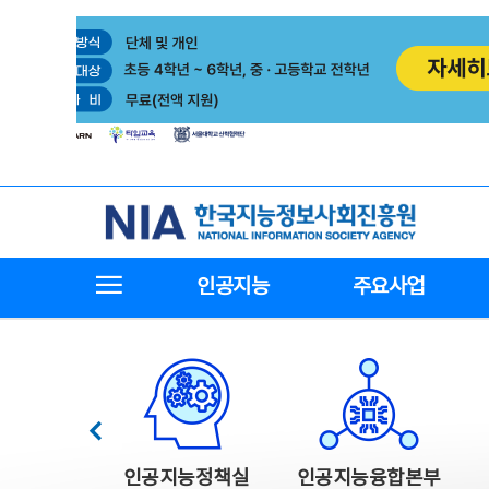
본
전
문
체
바
메
로
뉴
가
바
기
로
가
기
한국지능정보사회진흥원
전체메뉴보기
인공지능
주요사업
한국지능정보사회진흥원 주요사업
이전
인공지능정책실
인공지능융합본부