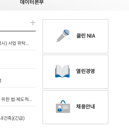
데이터본부
알림관련 더보기
클린 NIA
[조달입찰공고] 2026년 공공 AI CCTV 전환(울산광역시) 사업 위탁감리
열린경영
역
[위탁연구] 학습데이터 거래 시장의 보상체계 확립을 위한 법·제도적 검토 방안 연구
채용안내
내건축)(긴급)