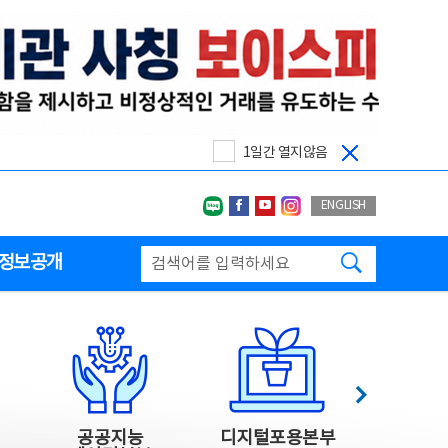
1일간 열지않음
네이버블로그
페이스북
유투브
인스타그랩
ENGLISH
검색하기
정보공개
다음
공공지능
디지털포용본부