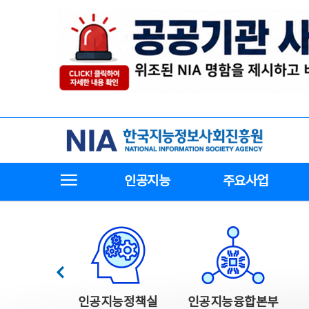
본
전
문
체
바
메
로
뉴
가
바
기
로
가
기
한국지능정보사회진흥원
전체메뉴보기
인공지능
주요사업
한국지능정보사회진흥원 주요사업
이전
인공지능정책실
인공지능융합본부