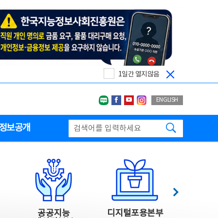
1일간 열지않음
네이버블로그
페이스북
유투브
인스타그랩
ENGLISH
검색하기
정보공개
다음
공공지능
디지털포용본부