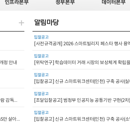
인프라본부
정부본부
데이터본부
알림마당
지식관련 더보기
입찰공고
[사전규격공개] 2026 스마트빌리지 페스타 행사 용
입찰공고
 개정 안내
입찰공고
[입찰공고] 신규 스마트워크센터(인천) 구축 공사(실
입찰공고
[AI.GOV 이슈리포트 2026-1호]공공부문 AI 통제를 위한 사람 감독의 해외 사례 분석 및 시사점
[조달입찰공고] 범정부 인공지능 공통기반 구현(2차
입찰공고
[디지털서비스 이슈리포트2026-7] 워크플로우를 가진 SaaS만 살아남는다
[입찰공고] 신규 스마트워크센터(인천) 구축 공사(소