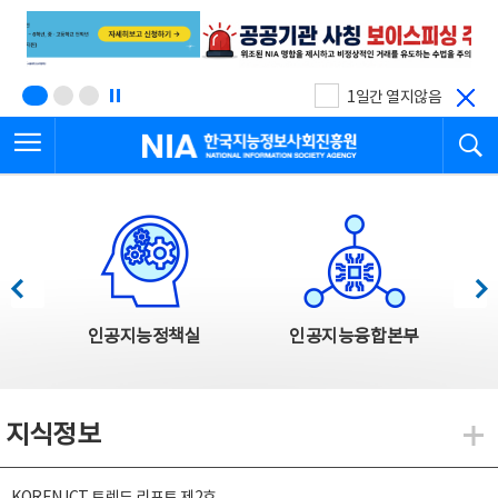
본
전
문
체
바
메
로
뉴
가
바
기
로
1일간 열지않음
가
전체메뉴 열기
검
기
한국지능정보사회진흥원
한국지능정보사회진흥원 주요사업
이전
다음
인공지능정책실
인공지능융합본부
지식정보
지