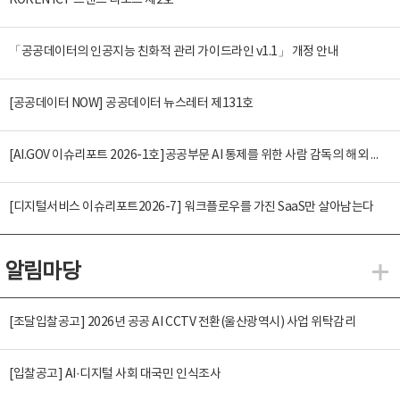
KOREN ICT 트렌드 리포트 제2호
「공공데이터의 인공지능 친화적 관리 가이드라인 v1.1」 개정 안내
[공공데이터 NOW] 공공데이터 뉴스레터 제131호
[AI.GOV 이슈리포트 2026-1호]공공부문 AI 통제를 위한 사람 감독의 해외 사례 분석 및 시사점
[디지털서비스 이슈리포트2026-7] 워크플로우를 가진 SaaS만 살아남는다
알림마당
알
[조달입찰공고] 2026년 공공 AI CCTV 전환(울산광역시) 사업 위탁감리
[입찰공고] AI·디지털 사회 대국민 인식조사