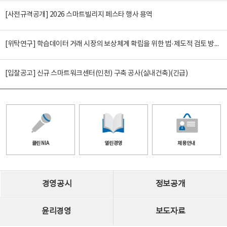
[사전규격공개] 2026 스마트빌리지 페스타 행사 용역
[위탁연구] 학습데이터 거래 시장의 보상체계 확립을 위한 법·제도적 검토 방안 연구
[입찰공고] 신규 스마트워크센터(인천) 구축 공사(실내건축)(긴급)
클린 NIA
열린경영
채용안내
경영공시
정보공개
윤리경영
보도자료