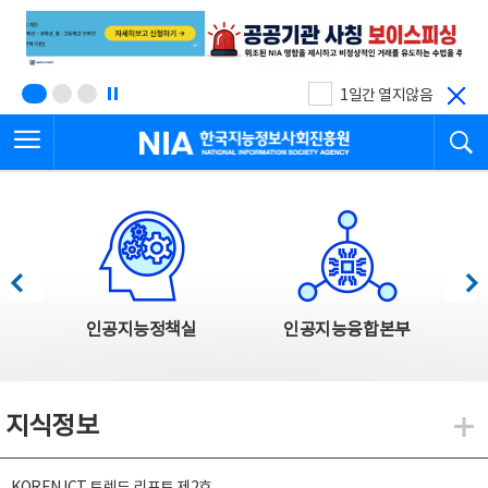
본
전
문
체
바
메
로
뉴
가
바
기
로
1일간 열지않음
가
전체메뉴 열기
검
기
한국지능정보사회진흥원
한국지능정보사회진흥원 주요사업
이전
다음
인공지능정책실
인공지능융합본부
지식정보
지