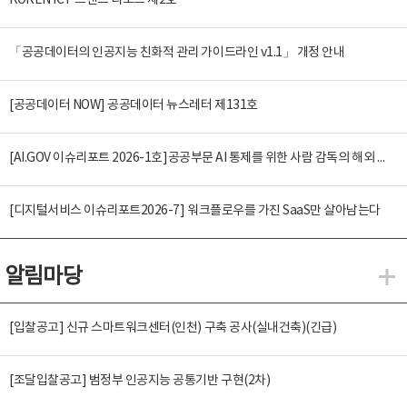
KOREN ICT 트렌드 리포트 제2호
「공공데이터의 인공지능 친화적 관리 가이드라인 v1.1」 개정 안내
[공공데이터 NOW] 공공데이터 뉴스레터 제131호
[AI.GOV 이슈리포트 2026-1호]공공부문 AI 통제를 위한 사람 감독의 해외 사례 분석 및 시사점
[디지털서비스 이슈리포트2026-7] 워크플로우를 가진 SaaS만 살아남는다
알림마당
알
[입찰공고] 신규 스마트워크센터(인천) 구축 공사(실내건축)(긴급)
[조달입찰공고] 범정부 인공지능 공통기반 구현(2차)