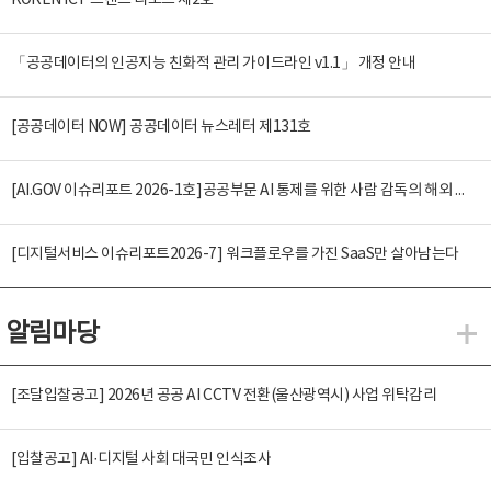
KOREN ICT 트렌드 리포트 제2호
「공공데이터의 인공지능 친화적 관리 가이드라인 v1.1」 개정 안내
[공공데이터 NOW] 공공데이터 뉴스레터 제131호
[AI.GOV 이슈리포트 2026-1호]공공부문 AI 통제를 위한 사람 감독의 해외 사례 분석 및 시사점
[디지털서비스 이슈리포트2026-7] 워크플로우를 가진 SaaS만 살아남는다
알림마당
알
[조달입찰공고] 2026년 공공 AI CCTV 전환(울산광역시) 사업 위탁감리
[입찰공고] AI·디지털 사회 대국민 인식조사