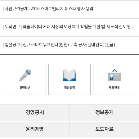
[사전규격공개] 2026 스마트빌리지 페스타 행사 용역
[위탁연구] 학습데이터 거래 시장의 보상체계 확립을 위한 법·제도적 검토 방안 연구
[입찰공고] 신규 스마트워크센터(인천) 구축 공사(실내건축)(긴급)
클린 NIA
열린경영
채용안내
경영공시
정보공개
윤리경영
보도자료