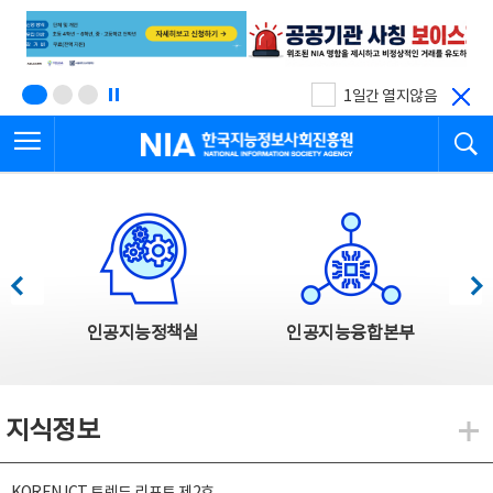
본
전
문
체
바
메
로
뉴
가
바
기
로
1일간 열지않음
가
전체메뉴 열기
검
기
한국지능정보사회진흥원
한국지능정보사회진흥원 주요사업
이전
다음
인공지능정책실
인공지능융합본부
지식정보
지