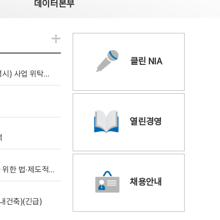
데이터본부
알림관련 더보기
클린 NIA
[조달입찰공고] 2026년 공공 AI CCTV 전환(울산광역시) 사업 위탁감리
열린경영
역
[위탁연구] 학습데이터 거래 시장의 보상체계 확립을 위한 법·제도적 검토 방안 연구
채용안내
내건축)(긴급)