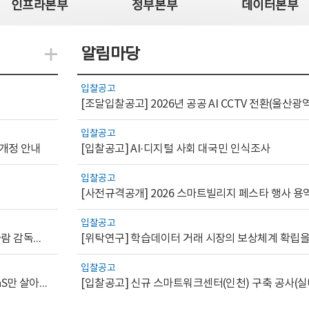
인프라본부
정부본부
데이터본부
알림마당
지식관련 더보기
입찰공고
입찰공고
 개정 안내
[입찰공고] AI·디지털 사회 대국민 인식조사
입찰공고
[사전규격공개] 2026 스마트빌리지 페스타 행사 용
입찰공고
[AI.GOV 이슈리포트 2026-1호]공공부문 AI 통제를 위한 사람 감독의 해외 사례 분석 및 시사점
입찰공고
[디지털서비스 이슈리포트2026-7] 워크플로우를 가진 SaaS만 살아남는다
[입찰공고] 신규 스마트워크센터(인천) 구축 공사(실