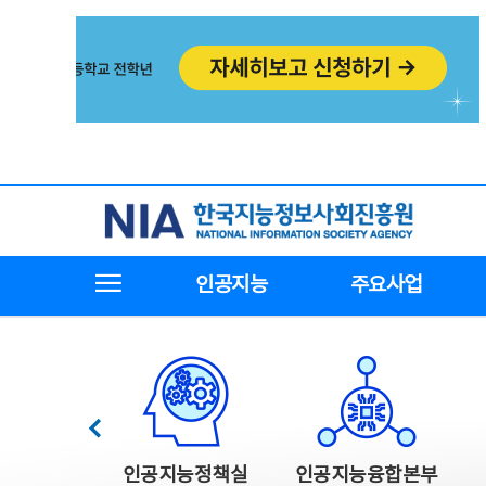
본
전
문
체
바
메
로
뉴
가
바
기
로
가
기
한국지능정보사회진흥원
전체메뉴보기
인공지능
주요사업
한국지능정보사회진흥원 주요사업
이전
인공지능정책실
인공지능융합본부