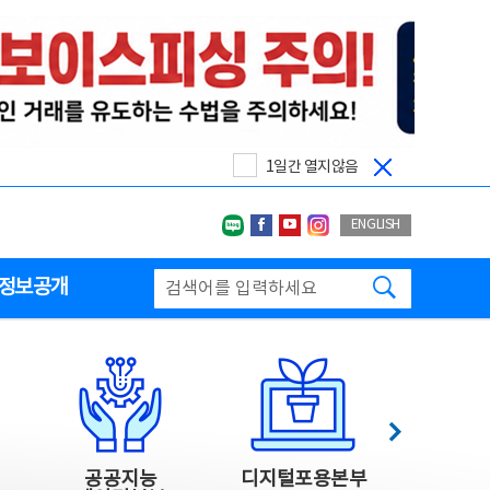
1일간 열지않음
네이버블로그
페이스북
유투브
인스타그랩
ENGLISH
검색하기
정보공개
다음
공공지능
디지털포용본부