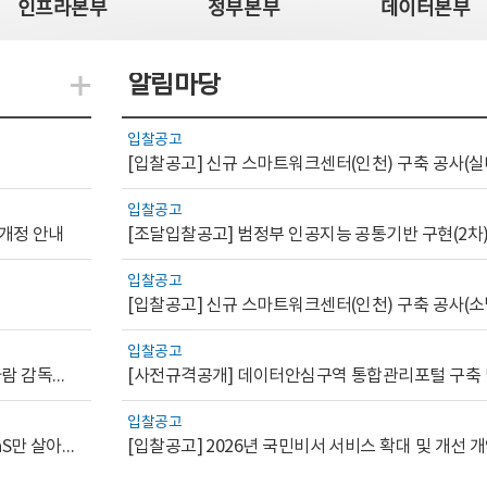
인프라본부
정부본부
데이터본부
알림마당
지식관련 더보기
입찰공고
[입찰공고] 신규 스마트워크센터(인천) 구축 공사(실
입찰공고
 개정 안내
[조달입찰공고] 범정부 인공지능 공통기반 구현(2차
입찰공고
[입찰공고] 신규 스마트워크센터(인천) 구축 공사(소
입찰공고
[AI.GOV 이슈리포트 2026-1호]공공부문 AI 통제를 위한 사람 감독의 해외 사례 분석 및 시사점
입찰공고
[디지털서비스 이슈리포트2026-7] 워크플로우를 가진 SaaS만 살아남는다
[입찰공고] 2026년 국민비서 서비스 확대 및 개선