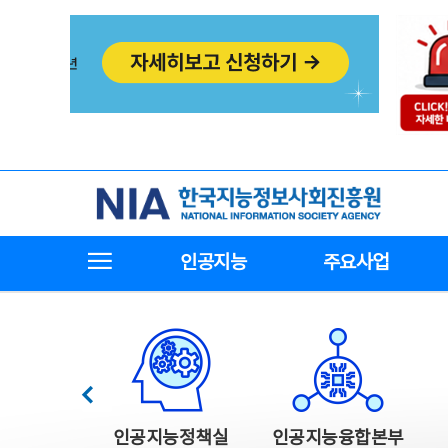
본
전
문
체
바
메
로
뉴
가
바
기
로
가
기
한국지능정보사회진흥원
전체메뉴보기
인공지능
주요사업
한국지능정보사회진흥원 주요사업
이전
인공지능정책실
인공지능융합본부