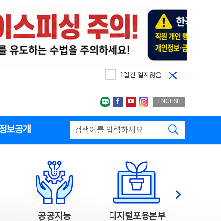
1일간 열지않음
네이버블로그
페이스북
유투브
인스타그랩
ENGLISH
검색하기
정보공개
다음
공공지능
디지털포용본부