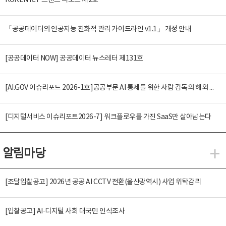
KOREN ICT 트렌드 리포트 제2호
「공공데이터의 인공지능 친화적 관리 가이드라인 v1.1」 개정 안내
[공공데이터 NOW] 공공데이터 뉴스레터 제131호
[AI.GOV 이슈리포트 2026-1호]공공부문 AI 통제를 위한 사람 감독의 해외 사례 분석 및 시사점
[디지털서비스 이슈리포트2026-7] 워크플로우를 가진 SaaS만 살아남는다
알림마당
알
[조달입찰공고] 2026년 공공 AI CCTV 전환(울산광역시) 사업 위탁감리
[입찰공고] AI·디지털 사회 대국민 인식조사