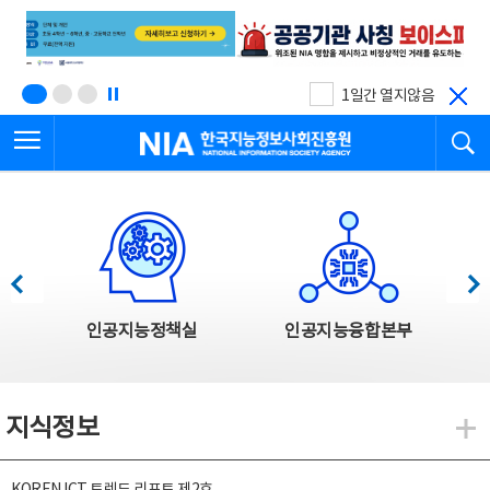
본
전
문
체
바
메
로
뉴
가
바
기
로
1일간 열지않음
가
전체메뉴 열기
검
기
한국지능정보사회진흥원
한국지능정보사회진흥원 주요사업
이전
다음
인공지능정책실
인공지능융합본부
지식정보
지