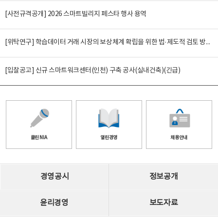
[사전규격공개] 2026 스마트빌리지 페스타 행사 용역
[위탁연구] 학습데이터 거래 시장의 보상체계 확립을 위한 법·제도적 검토 방안 연구
[입찰공고] 신규 스마트워크센터(인천) 구축 공사(실내건축)(긴급)
클린 NIA
열린경영
채용안내
경영공시
정보공개
윤리경영
보도자료