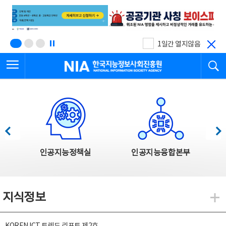
본
전
문
체
바
메
로
뉴
가
바
기
로
1일간 열지않음
가
전체메뉴 열기
검
기
한국지능정보사회진흥원
한국지능정보사회진흥원 주요사업
이전
다음
인공지능정책실
인공지능융합본부
지식정보
지