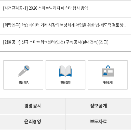
[사전규격공개] 2026 스마트빌리지 페스타 행사 용역
[위탁연구] 학습데이터 거래 시장의 보상체계 확립을 위한 법·제도적 검토 방안 연구
[입찰공고] 신규 스마트워크센터(인천) 구축 공사(실내건축)(긴급)
클린 NIA
열린경영
채용안내
경영공시
정보공개
윤리경영
보도자료