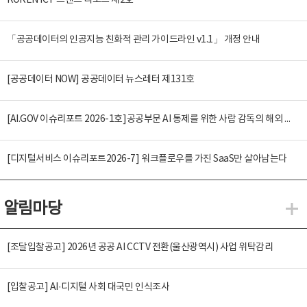
KOREN ICT 트렌드 리포트 제2호
「공공데이터의 인공지능 친화적 관리 가이드라인 v1.1」 개정 안내
[공공데이터 NOW] 공공데이터 뉴스레터 제131호
[AI.GOV 이슈리포트 2026-1호]공공부문 AI 통제를 위한 사람 감독의 해외 사례 분석 및 시사점
[디지털서비스 이슈리포트2026-7] 워크플로우를 가진 SaaS만 살아남는다
알림마당
알
[조달입찰공고] 2026년 공공 AI CCTV 전환(울산광역시) 사업 위탁감리
[입찰공고] AI·디지털 사회 대국민 인식조사