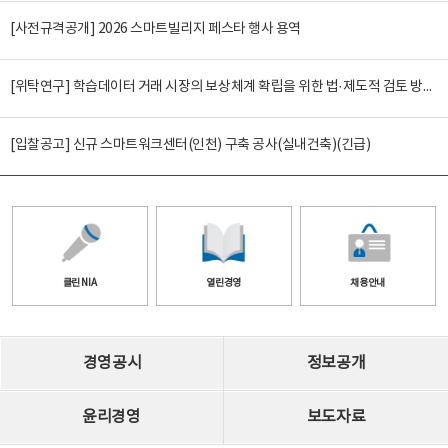
[사전규격공개] 2026 스마트빌리지 페스타 행사 용역
[위탁연구] 학습데이터 거래 시장의 보상체계 확립을 위한 법·제도적 검토 방안 연구
[입찰공고] 신규 스마트워크센터(인천) 구축 공사(실내건축)(긴급)
클린 NIA
열린경영
채용안내
경영공시
정보공개
윤리경영
보도자료