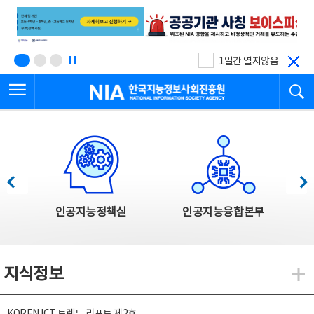
본
전
문
체
바
메
로
뉴
가
바
기
로
1일간 열지않음
가
전체메뉴 열기
검
기
한국지능정보사회진흥원
한국지능정보사회진흥원 주요사업
이전
다음
인공지능정책실
인공지능융합본부
지식정보
지