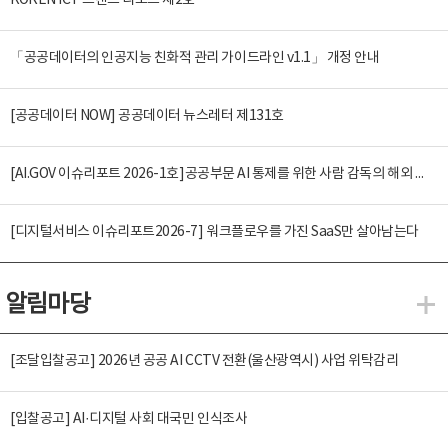
KOREN ICT 트렌드 리포트 제2호
「공공데이터의 인공지능 친화적 관리 가이드라인 v1.1」 개정 안내
[공공데이터 NOW] 공공데이터 뉴스레터 제131호
[AI.GOV 이슈리포트 2026-1호]공공부문 AI 통제를 위한 사람 감독의 해외 사례 분석 및 시사점
[디지털서비스 이슈리포트2026-7] 워크플로우를 가진 SaaS만 살아남는다
알림마당
알
[조달입찰공고] 2026년 공공 AI CCTV 전환(울산광역시) 사업 위탁감리
[입찰공고] AI·디지털 사회 대국민 인식조사