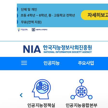
본
전
문
체
바
메
로
뉴
가
바
기
로
가
기
한국지능정보사회진흥원
전체메뉴보기
인공지능
주요사업
한국지능정보사회진흥원 주요사업
이전
인공지능정책실
인공지능융합본부