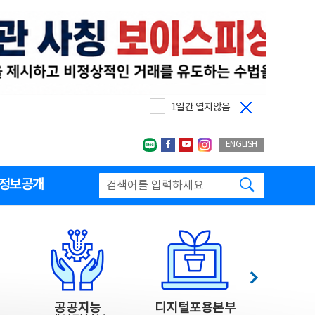
1일간 열지않음
네이버블로그
페이스북
유투브
인스타그랩
ENGLISH
검색하기
정보공개
다음
공공지능
디지털포용본부