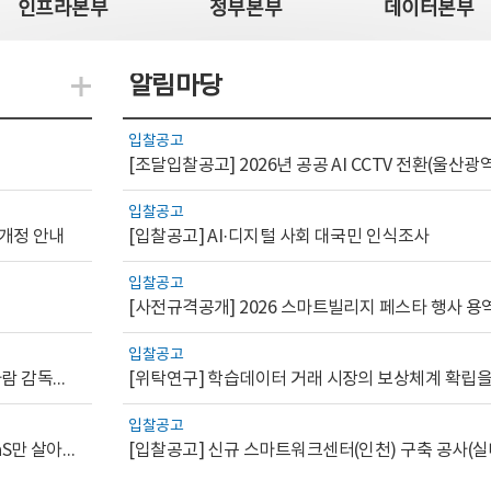
인프라본부
정부본부
데이터본부
알림마당
지식관련 더보기
입찰공고
입찰공고
 개정 안내
[입찰공고] AI·디지털 사회 대국민 인식조사
입찰공고
[사전규격공개] 2026 스마트빌리지 페스타 행사 용
입찰공고
[AI.GOV 이슈리포트 2026-1호]공공부문 AI 통제를 위한 사람 감독의 해외 사례 분석 및 시사점
입찰공고
[디지털서비스 이슈리포트2026-7] 워크플로우를 가진 SaaS만 살아남는다
[입찰공고] 신규 스마트워크센터(인천) 구축 공사(실