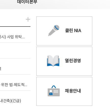
데이터본부
알림관련 더보기
클린 NIA
[조달입찰공고] 2026년 공공 AI CCTV 전환(울산광역시) 사업 위탁감리
열린경영
역
[위탁연구] 학습데이터 거래 시장의 보상체계 확립을 위한 법·제도적 검토 방안 연구
채용안내
내건축)(긴급)