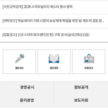
[사전규격공개] 2026 스마트빌리지 페스타 행사 용역
[위탁연구] 학습데이터 거래 시장의 보상체계 확립을 위한 법·제도적 검토 방안 연구
[입찰공고] 신규 스마트워크센터(인천) 구축 공사(실내건축)(긴급)
클린 NIA
열린경영
채용안내
경영공시
정보공개
윤리경영
보도자료