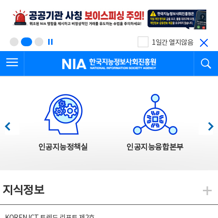
본
전
문
체
바
메
로
뉴
가
바
기
로
1일간 열지않음
가
전체메뉴 열기
검
기
한국지능정보사회진흥원
한국지능정보사회진흥원 주요사업
이전
다음
인공지능정책실
인공지능융합본부
지식정보
지