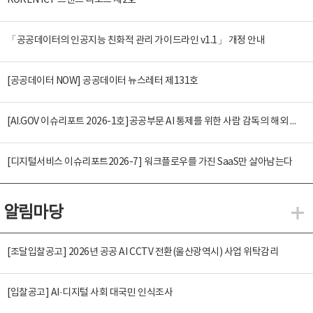
KOREN ICT 트렌드 리포트 제2호
「공공데이터의 인공지능 친화적 관리 가이드라인 v1.1」 개정 안내
[공공데이터 NOW] 공공데이터 뉴스레터 제131호
[AI.GOV 이슈리포트 2026-1호]공공부문 AI 통제를 위한 사람 감독의 해외 사례 분석 및 시사점
[디지털서비스 이슈리포트2026-7] 워크플로우를 가진 SaaS만 살아남는다
알림마당
알
[조달입찰공고] 2026년 공공 AI CCTV 전환(울산광역시) 사업 위탁감리
[입찰공고] AI·디지털 사회 대국민 인식조사