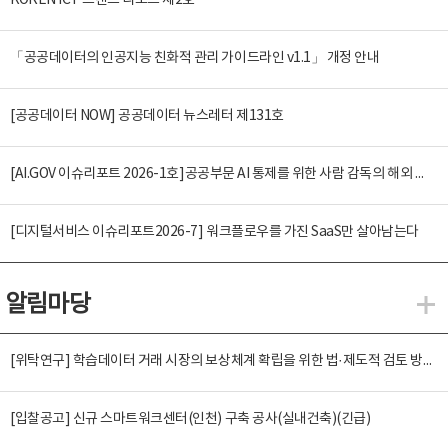
KOREN ICT 트렌드 리포트 제2호
「공공데이터의 인공지능 친화적 관리 가이드라인 v1.1」 개정 안내
[공공데이터 NOW] 공공데이터 뉴스레터 제131호
[AI.GOV 이슈리포트 2026-1호]공공부문 AI 통제를 위한 사람 감독의 해외 사례 분석 및 시사점
[디지털서비스 이슈리포트2026-7] 워크플로우를 가진 SaaS만 살아남는다
알림마당
알
[위탁연구] 학습데이터 거래 시장의 보상체계 확립을 위한 법·제도적 검토 방안 연구
[입찰공고] 신규 스마트워크센터(인천) 구축 공사(실내건축)(긴급)