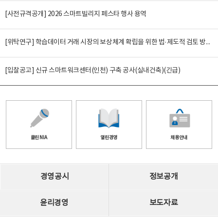
[사전규격공개] 2026 스마트빌리지 페스타 행사 용역
[위탁연구] 학습데이터 거래 시장의 보상체계 확립을 위한 법·제도적 검토 방안 연구
[입찰공고] 신규 스마트워크센터(인천) 구축 공사(실내건축)(긴급)
클린 NIA
열린경영
채용안내
경영공시
정보공개
윤리경영
보도자료