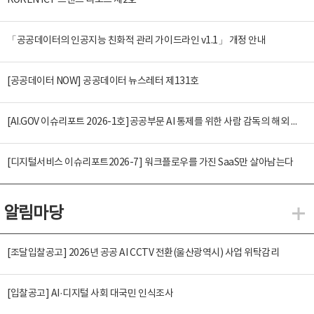
KOREN ICT 트렌드 리포트 제2호
「공공데이터의 인공지능 친화적 관리 가이드라인 v1.1」 개정 안내
[공공데이터 NOW] 공공데이터 뉴스레터 제131호
[AI.GOV 이슈리포트 2026-1호]공공부문 AI 통제를 위한 사람 감독의 해외 사례 분석 및 시사점
[디지털서비스 이슈리포트2026-7] 워크플로우를 가진 SaaS만 살아남는다
알림마당
알
[조달입찰공고] 2026년 공공 AI CCTV 전환(울산광역시) 사업 위탁감리
[입찰공고] AI·디지털 사회 대국민 인식조사