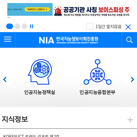
본
전
문
체
바
메
로
뉴
가
바
기
로
1일간 열지않음
가
전체메뉴 열기
검
기
한국지능정보사회진흥원
한국지능정보사회진흥원 주요사업
이전
다음
인공지능정책실
인공지능융합본부
지식정보
지