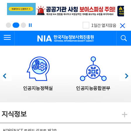
본
전
문
체
바
메
로
뉴
가
바
기
로
1일간 열지않음
가
전체메뉴 열기
검
기
한국지능정보사회진흥원
한국지능정보사회진흥원 주요사업
이전
다음
인공지능정책실
인공지능융합본부
지식정보
지