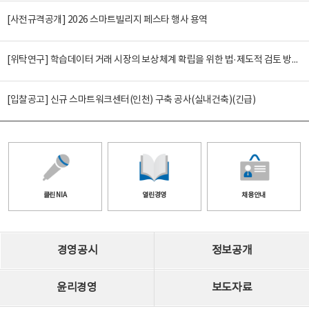
[사전규격공개] 2026 스마트빌리지 페스타 행사 용역
[위탁연구] 학습데이터 거래 시장의 보상체계 확립을 위한 법·제도적 검토 방안 연구
[입찰공고] 신규 스마트워크센터(인천) 구축 공사(실내건축)(긴급)
클린 NIA
열린경영
채용안내
경영공시
정보공개
윤리경영
보도자료