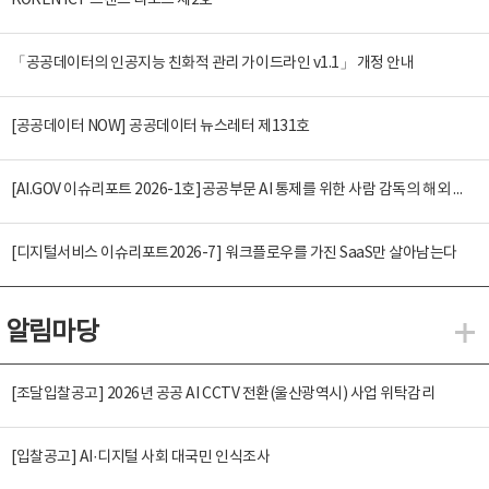
KOREN ICT 트렌드 리포트 제2호
「공공데이터의 인공지능 친화적 관리 가이드라인 v1.1」 개정 안내
[공공데이터 NOW] 공공데이터 뉴스레터 제131호
[AI.GOV 이슈리포트 2026-1호]공공부문 AI 통제를 위한 사람 감독의 해외 사례 분석 및 시사점
[디지털서비스 이슈리포트2026-7] 워크플로우를 가진 SaaS만 살아남는다
알림마당
알
[조달입찰공고] 2026년 공공 AI CCTV 전환(울산광역시) 사업 위탁감리
[입찰공고] AI·디지털 사회 대국민 인식조사