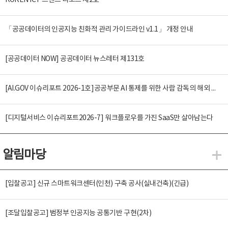
KOREN ICT 트렌드 리포트 제2호
「공공데이터의 인공지능 친화적 관리 가이드라인 v1.1」 개정 안내
[공공데이터 NOW] 공공데이터 뉴스레터 제131호
[AI.GOV 이슈리포트 2026-1호]공공부문 AI 통제를 위한 사람 감독의 해외 사례 분석 및 시사점
[디지털서비스 이슈리포트2026-7] 워크플로우를 가진 SaaS만 살아남는다
알림마당
알
[입찰공고] 신규 스마트워크센터(인천) 구축 공사(실내건축)(긴급)
[조달입찰공고] 범정부 인공지능 공통기반 구현(2차)