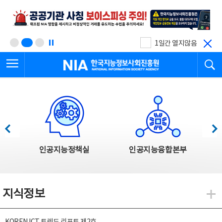
본
전
문
체
바
메
로
뉴
가
바
기
로
1일간 열지않음
가
전체메뉴 열기
검
기
한국지능정보사회진흥원
한국지능정보사회진흥원 주요사업
이전
다음
인공지능정책실
인공지능융합본부
지식정보
지