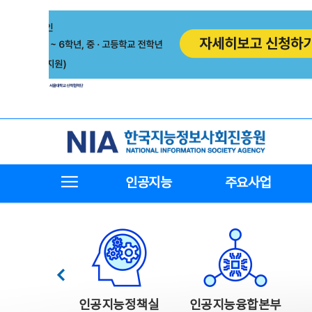
본
전
문
체
바
메
로
뉴
가
바
기
로
가
기
한국지능정보사회진흥원
전체메뉴보기
인공지능
주요사업
한국지능정보사회진흥원 주요사업
이전
인공지능정책실
인공지능융합본부