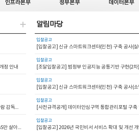
인프라본부
정부본부
데이터본부
알림마당
지식관련 더보기
입찰공고
[입찰공고] 신규 스마트워크센터(인천) 구축 공사(실
입찰공고
 개정 안내
[조달입찰공고] 범정부 인공지능 공통기반 구현(2차
입찰공고
[입찰공고] 신규 스마트워크센터(인천) 구축 공사(소
입찰공고
[AI.GOV 이슈리포트 2026-1호]공공부문 AI 통제를 위한 사람 감독의 해외 사례 분석 및 시사점
입찰공고
[디지털서비스 이슈리포트2026-7] 워크플로우를 가진 SaaS만 살아남는다
[입찰공고] 2026년 국민비서 서비스 확대 및 개선