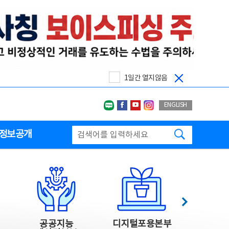
1일간 열지않음
네이버블로그
페이스북
유투브
인스타그랩
ENGLISH
검색하기
정보공개
다음
공공지능
디지털포용본부