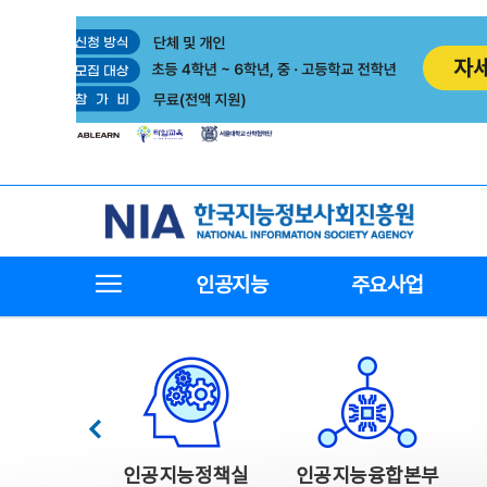
본
전
문
체
바
메
로
뉴
가
바
기
로
가
기
한국지능정보사회진흥원
전체메뉴보기
인공지능
주요사업
한국지능정보사회진흥원 주요사업
이전
인공지능정책실
인공지능융합본부