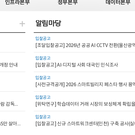
인프라본부
정부본부
데이터본부
알림마당
지식관련 더보기
입찰공고
입찰공고
 개정 안내
[입찰공고] AI·디지털 사회 대국민 인식조사
입찰공고
[사전규격공개] 2026 스마트빌리지 페스타 행사 용
입찰공고
[AI.GOV 이슈리포트 2026-1호]공공부문 AI 통제를 위한 사람 감독의 해외 사례 분석 및 시사점
입찰공고
[디지털서비스 이슈리포트2026-7] 워크플로우를 가진 SaaS만 살아남는다
[입찰공고] 신규 스마트워크센터(인천) 구축 공사(실