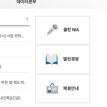
데이터본부
알림관련 더보기
클린 NIA
[조달입찰공고] 2026년 공공 AI CCTV 전환(울산광역시) 사업 위탁감리
열린경영
역
[위탁연구] 학습데이터 거래 시장의 보상체계 확립을 위한 법·제도적 검토 방안 연구
채용안내
내건축)(긴급)