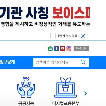
1일간 열지않음
네이버블로그
페이스북
유투브
인스타그랩
ENGLISH
검색하기
정보공개
다음
공공지능
디지털포용본부