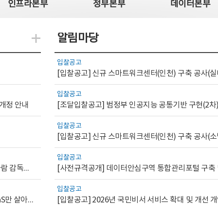
인프라본부
정부본부
데이터본부
알림마당
지식관련 더보기
입찰공고
[입찰공고] 신규 스마트워크센터(인천) 구축 공사(실
입찰공고
 개정 안내
[조달입찰공고] 범정부 인공지능 공통기반 구현(2차
입찰공고
[입찰공고] 신규 스마트워크센터(인천) 구축 공사(소
입찰공고
[AI.GOV 이슈리포트 2026-1호]공공부문 AI 통제를 위한 사람 감독의 해외 사례 분석 및 시사점
입찰공고
[디지털서비스 이슈리포트2026-7] 워크플로우를 가진 SaaS만 살아남는다
[입찰공고] 2026년 국민비서 서비스 확대 및 개선