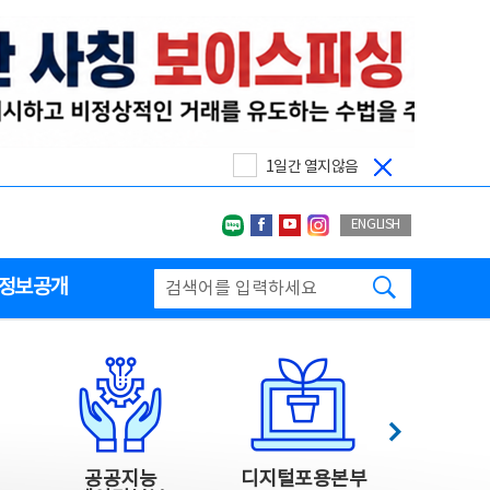
1일간 열지않음
네이버블로그
페이스북
유투브
인스타그랩
ENGLISH
검색하기
정보공개
다음
공공지능
디지털포용본부