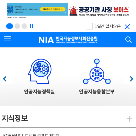
본
전
문
체
바
메
로
뉴
가
바
기
로
1일간 열지않음
가
전체메뉴 열기
검
기
한국지능정보사회진흥원
한국지능정보사회진흥원 주요사업
이전
다음
인공지능정책실
인공지능융합본부
지식정보
지