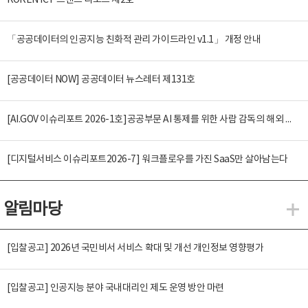
KOREN ICT 트렌드 리포트 제2호
「공공데이터의 인공지능 친화적 관리 가이드라인 v1.1」 개정 안내
[공공데이터 NOW] 공공데이터 뉴스레터 제131호
[AI.GOV 이슈리포트 2026-1호]공공부문 AI 통제를 위한 사람 감독의 해외 사례 분석 및 시사점
[디지털서비스 이슈리포트2026-7] 워크플로우를 가진 SaaS만 살아남는다
알림마당
알
[입찰공고] 2026년 국민비서 서비스 확대 및 개선 개인정보 영향평가
[입찰공고] 인공지능 분야 국내대리인 제도 운영 방안 마련