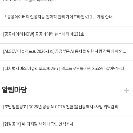
KOREN ICT 트렌드 리포트 제2호
「공공데이터의 인공지능 친화적 관리 가이드라인 v1.1」 개정 안내
[공공데이터 NOW] 공공데이터 뉴스레터 제131호
[AI.GOV 이슈리포트 2026-1호]공공부문 AI 통제를 위한 사람 감독의 해외 사례 분석 및 시사점
[디지털서비스 이슈리포트2026-7] 워크플로우를 가진 SaaS만 살아남는다
알림마당
알
[조달입찰공고] 2026년 공공 AI CCTV 전환(울산광역시) 사업 위탁감리
[입찰공고] AI·디지털 사회 대국민 인식조사