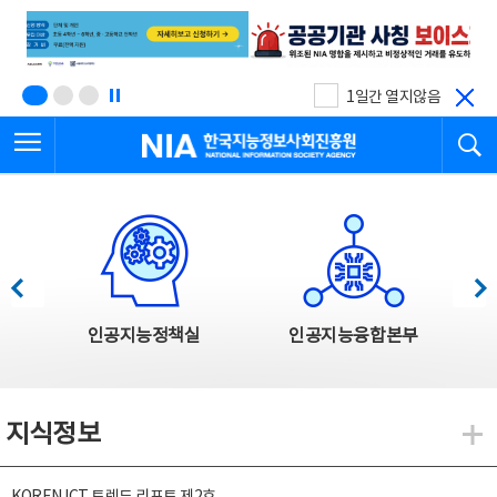
본
전
문
체
바
메
로
뉴
가
바
기
로
1일간 열지않음
가
전체메뉴 열기
검
기
한국지능정보사회진흥원
한국지능정보사회진흥원 주요사업
이전
다음
인공지능정책실
인공지능융합본부
지식정보
지