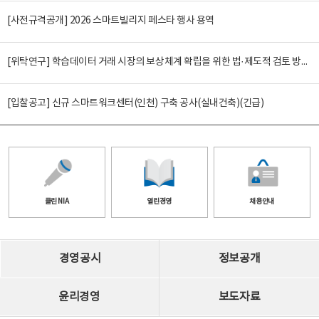
[사전규격공개] 2026 스마트빌리지 페스타 행사 용역
[위탁연구] 학습데이터 거래 시장의 보상체계 확립을 위한 법·제도적 검토 방안 연구
[입찰공고] 신규 스마트워크센터(인천) 구축 공사(실내건축)(긴급)
클린 NIA
열린경영
채용안내
경영공시
정보공개
윤리경영
보도자료