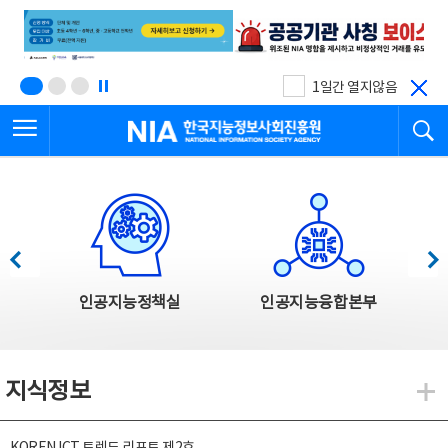
본
전
문
체
바
메
로
뉴
가
바
기
로
1일간 열지않음
가
전체메뉴 열기
검
기
한국지능정보사회진흥원
한국지능정보사회진흥원 주요사업
이전
다음
인공지능정책실
인공지능융합본부
지식정보
지