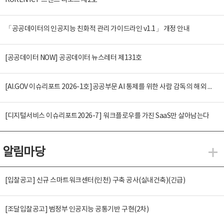
KOREN ICT 트렌드 리포트 제2호
「공공데이터의 인공지능 친화적 관리 가이드라인 v1.1」 개정 안내
[공공데이터 NOW] 공공데이터 뉴스레터 제131호
[AI.GOV 이슈리포트 2026-1호]공공부문 AI 통제를 위한 사람 감독의 해외 사례 분석 및 시사점
[디지털서비스 이슈리포트2026-7] 워크플로우를 가진 SaaS만 살아남는다
알림마당
알
[입찰공고] 신규 스마트워크센터(인천) 구축 공사(실내건축)(긴급)
[조달입찰공고] 범정부 인공지능 공통기반 구현(2차)