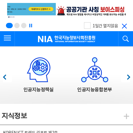
본
전
문
체
바
메
로
뉴
가
바
기
로
1일간 열지않음
가
전체메뉴 열기
검
기
한국지능정보사회진흥원
한국지능정보사회진흥원 주요사업
이전
다음
인공지능정책실
인공지능융합본부
지식정보
지