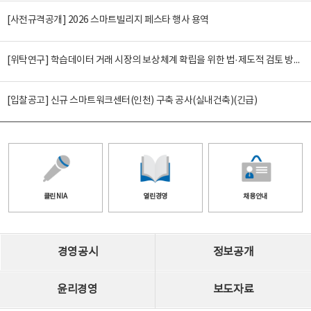
[사전규격공개] 2026 스마트빌리지 페스타 행사 용역
[위탁연구] 학습데이터 거래 시장의 보상체계 확립을 위한 법·제도적 검토 방안 연구
[입찰공고] 신규 스마트워크센터(인천) 구축 공사(실내건축)(긴급)
클린 NIA
열린경영
채용안내
경영공시
정보공개
윤리경영
보도자료