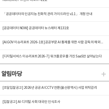
KOREN ICT 트렌드 리포트 제2호
「공공데이터의 인공지능 친화적 관리 가이드라인 v1.1」 개정 안내
[공공데이터 NOW] 공공데이터 뉴스레터 제131호
[AI.GOV 이슈리포트 2026-1호]공공부문 AI 통제를 위한 사람 감독의 해외 사례 분석 및 시사점
[디지털서비스 이슈리포트2026-7] 워크플로우를 가진 SaaS만 살아남는다
알림마당
알
[조달입찰공고] 2026년 공공 AI CCTV 전환(울산광역시) 사업 위탁감리
[입찰공고] AI·디지털 사회 대국민 인식조사