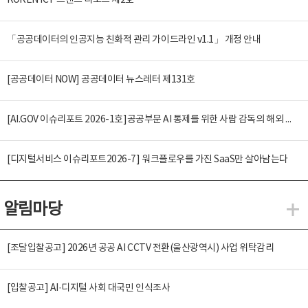
KOREN ICT 트렌드 리포트 제2호
「공공데이터의 인공지능 친화적 관리 가이드라인 v1.1」 개정 안내
[공공데이터 NOW] 공공데이터 뉴스레터 제131호
[AI.GOV 이슈리포트 2026-1호]공공부문 AI 통제를 위한 사람 감독의 해외 사례 분석 및 시사점
[디지털서비스 이슈리포트2026-7] 워크플로우를 가진 SaaS만 살아남는다
알림마당
알
[조달입찰공고] 2026년 공공 AI CCTV 전환(울산광역시) 사업 위탁감리
[입찰공고] AI·디지털 사회 대국민 인식조사