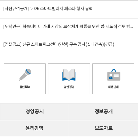
[사전규격공개] 2026 스마트빌리지 페스타 행사 용역
[위탁연구] 학습데이터 거래 시장의 보상체계 확립을 위한 법·제도적 검토 방안 연구
[입찰공고] 신규 스마트워크센터(인천) 구축 공사(실내건축)(긴급)
클린 NIA
열린경영
채용안내
경영공시
정보공개
윤리경영
보도자료