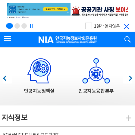
본
전
문
체
바
메
로
뉴
가
바
기
로
1일간 열지않음
가
전체메뉴 열기
검
기
한국지능정보사회진흥원
한국지능정보사회진흥원 주요사업
이전
다음
인공지능정책실
인공지능융합본부
지식정보
지