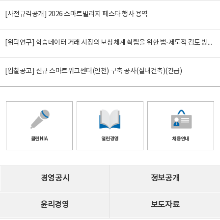
[사전규격공개] 2026 스마트빌리지 페스타 행사 용역
[위탁연구] 학습데이터 거래 시장의 보상체계 확립을 위한 법·제도적 검토 방안 연구
[입찰공고] 신규 스마트워크센터(인천) 구축 공사(실내건축)(긴급)
클린 NIA
열린경영
채용안내
경영공시
정보공개
윤리경영
보도자료