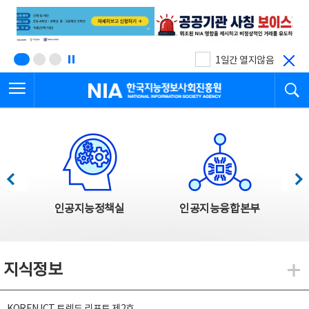
본
전
문
체
바
메
로
뉴
가
바
기
로
1일간 열지않음
가
전체메뉴 열기
검
기
한국지능정보사회진흥원
한국지능정보사회진흥원 주요사업
이전
다음
인공지능정책실
인공지능융합본부
지식정보
지