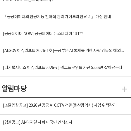
KOREN ICT 트렌드 리포트 제2호
「공공데이터의 인공지능 친화적 관리 가이드라인 v1.1」 개정 안내
[공공데이터 NOW] 공공데이터 뉴스레터 제131호
[AI.GOV 이슈리포트 2026-1호]공공부문 AI 통제를 위한 사람 감독의 해외 사례 분석 및 시사점
[디지털서비스 이슈리포트2026-7] 워크플로우를 가진 SaaS만 살아남는다
알림마당
알
[조달입찰공고] 2026년 공공 AI CCTV 전환(울산광역시) 사업 위탁감리
[입찰공고] AI·디지털 사회 대국민 인식조사