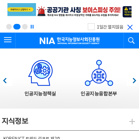
본
전
문
체
바
메
로
뉴
가
바
기
로
1일간 열지않음
가
전체메뉴 열기
검
기
한국지능정보사회진흥원
한국지능정보사회진흥원 주요사업
이전
다음
인공지능정책실
인공지능융합본부
지식정보
지