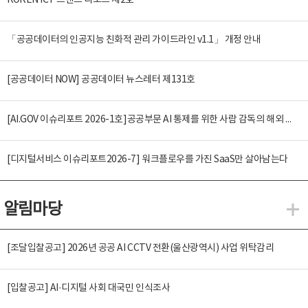
KOREN ICT 트렌드 리포트 제2호
「공공데이터의 인공지능 친화적 관리 가이드라인 v1.1」 개정 안내
[공공데이터 NOW] 공공데이터 뉴스레터 제131호
[AI.GOV 이슈리포트 2026-1호]공공부문 AI 통제를 위한 사람 감독의 해외 사례 분석 및 시사점
[디지털서비스 이슈리포트2026-7] 워크플로우를 가진 SaaS만 살아남는다
알림마당
알
[조달입찰공고] 2026년 공공 AI CCTV 전환(울산광역시) 사업 위탁감리
[입찰공고] AI·디지털 사회 대국민 인식조사