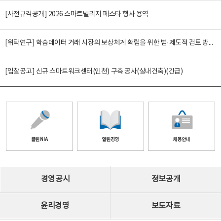
[사전규격공개] 2026 스마트빌리지 페스타 행사 용역
[위탁연구] 학습데이터 거래 시장의 보상체계 확립을 위한 법·제도적 검토 방안 연구
[입찰공고] 신규 스마트워크센터(인천) 구축 공사(실내건축)(긴급)
클린 NIA
열린경영
채용안내
경영공시
정보공개
윤리경영
보도자료