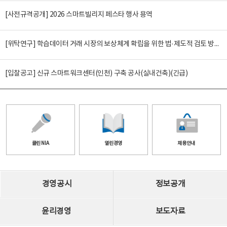
[사전규격공개] 2026 스마트빌리지 페스타 행사 용역
[위탁연구] 학습데이터 거래 시장의 보상체계 확립을 위한 법·제도적 검토 방안 연구
[입찰공고] 신규 스마트워크센터(인천) 구축 공사(실내건축)(긴급)
클린 NIA
열린경영
채용안내
경영공시
정보공개
윤리경영
보도자료