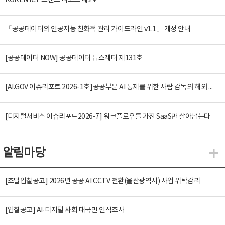
KOREN ICT 트렌드 리포트 제2호
「공공데이터의 인공지능 친화적 관리 가이드라인 v1.1」 개정 안내
[공공데이터 NOW] 공공데이터 뉴스레터 제131호
[AI.GOV 이슈리포트 2026-1호]공공부문 AI 통제를 위한 사람 감독의 해외 사례 분석 및 시사점
[디지털서비스 이슈리포트2026-7] 워크플로우를 가진 SaaS만 살아남는다
알림마당
알
[조달입찰공고] 2026년 공공 AI CCTV 전환(울산광역시) 사업 위탁감리
[입찰공고] AI·디지털 사회 대국민 인식조사