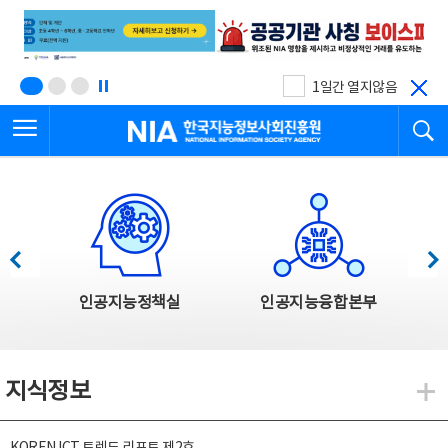
본
전
문
체
바
메
로
뉴
가
바
기
로
1일간 열지않음
가
전체메뉴 열기
검
기
한국지능정보사회진흥원
한국지능정보사회진흥원 주요사업
이전
다음
인공지능정책실
인공지능융합본부
지식정보
지