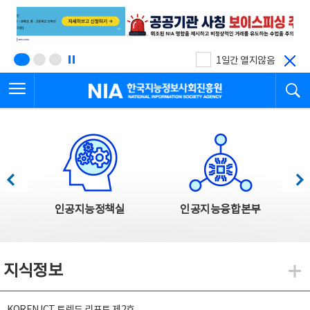
본
전
문
체
바
메
로
뉴
가
바
기
로
1일간 열지않음
가
전체메뉴 열기
검
기
한국지능정보사회진흥원
한국지능정보사회진흥원 주요사업
이전
다음
인공지능정책실
인공지능융합본부
지식정보
지