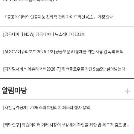
KOREN ICT 트렌드 리포트 제2호
「공공데이터의 인공지능 친화적 관리 가이드라인 v1.1」 개정 안내
[공공데이터 NOW] 공공데이터 뉴스레터 제131호
[AI.GOV 이슈리포트 2026-1호]공공부문 AI 통제를 위한 사람 감독의 해외 사례 분석 및 시사점
[디지털서비스 이슈리포트2026-7] 워크플로우를 가진 SaaS만 살아남는다
알림마당
알
[사전규격공개] 2026 스마트빌리지 페스타 행사 용역
[위탁연구] 학습데이터 거래 시장의 보상체계 확립을 위한 법·제도적 검토 방안 연구