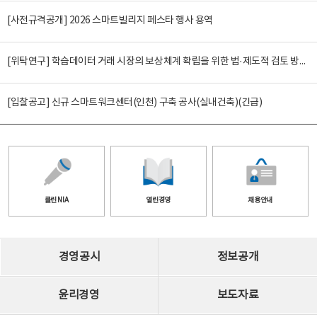
[사전규격공개] 2026 스마트빌리지 페스타 행사 용역
[위탁연구] 학습데이터 거래 시장의 보상체계 확립을 위한 법·제도적 검토 방안 연구
[입찰공고] 신규 스마트워크센터(인천) 구축 공사(실내건축)(긴급)
클린 NIA
열린경영
채용안내
경영공시
정보공개
윤리경영
보도자료