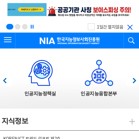
본
전
문
체
바
메
로
뉴
가
바
기
로
1일간 열지않음
가
전체메뉴 열기
검
기
한국지능정보사회진흥원
한국지능정보사회진흥원 주요사업
이전
다음
인공지능정책실
인공지능융합본부
지식정보
지