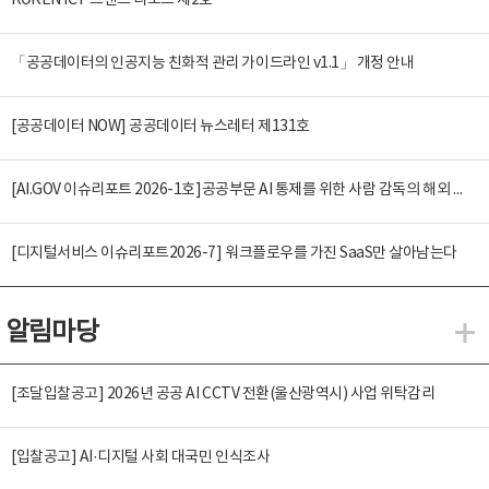
KOREN ICT 트렌드 리포트 제2호
「공공데이터의 인공지능 친화적 관리 가이드라인 v1.1」 개정 안내
[공공데이터 NOW] 공공데이터 뉴스레터 제131호
[AI.GOV 이슈리포트 2026-1호]공공부문 AI 통제를 위한 사람 감독의 해외 사례 분석 및 시사점
[디지털서비스 이슈리포트2026-7] 워크플로우를 가진 SaaS만 살아남는다
알림마당
알
[조달입찰공고] 2026년 공공 AI CCTV 전환(울산광역시) 사업 위탁감리
[입찰공고] AI·디지털 사회 대국민 인식조사