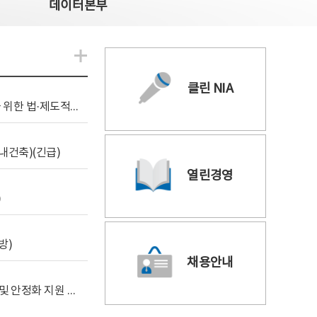
데이터본부
알림관련 더보기
클린 NIA
[위탁연구] 학습데이터 거래 시장의 보상체계 확립을 위한 법·제도적 검토 방안 연구
내건축)(긴급)
열린경영
)
방)
채용안내
[사전규격공개] 데이터안심구역 통합관리포털 구축 및 안정화 지원 사업 위탁감리