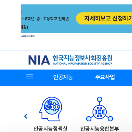
본
전
문
체
바
메
로
뉴
가
바
기
로
가
기
한국지능정보사회진흥원
전체메뉴보기
인공지능
주요사업
한국지능정보사회진흥원 주요사업
이전
인공지능정책실
인공지능융합본부