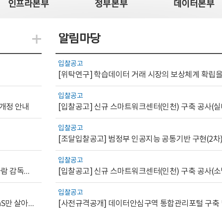
인프라본부
정부본부
데이터본부
알림마당
지식관련 더보기
입찰공고
입찰공고
 개정 안내
[입찰공고] 신규 스마트워크센터(인천) 구축 공사(실
입찰공고
[조달입찰공고] 범정부 인공지능 공통기반 구현(2차
입찰공고
[AI.GOV 이슈리포트 2026-1호]공공부문 AI 통제를 위한 사람 감독의 해외 사례 분석 및 시사점
[입찰공고] 신규 스마트워크센터(인천) 구축 공사(소
입찰공고
[디지털서비스 이슈리포트2026-7] 워크플로우를 가진 SaaS만 살아남는다