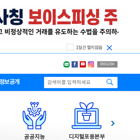
1일간 열지않음
네이버블로그
페이스북
유투브
인스타그랩
ENGLISH
검색하기
정보공개
다음
공공지능
디지털포용본부