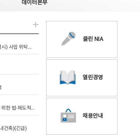
데이터본부
알림관련 더보기
클린 NIA
[조달입찰공고] 2026년 공공 AI CCTV 전환(울산광역시) 사업 위탁감리
열린경영
역
[위탁연구] 학습데이터 거래 시장의 보상체계 확립을 위한 법·제도적 검토 방안 연구
채용안내
내건축)(긴급)