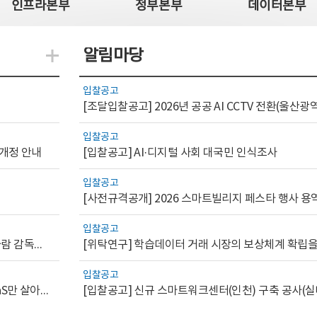
인프라본부
정부본부
데이터본부
알림마당
지식관련 더보기
입찰공고
입찰공고
 개정 안내
[입찰공고] AI·디지털 사회 대국민 인식조사
입찰공고
[사전규격공개] 2026 스마트빌리지 페스타 행사 용
입찰공고
[AI.GOV 이슈리포트 2026-1호]공공부문 AI 통제를 위한 사람 감독의 해외 사례 분석 및 시사점
입찰공고
[디지털서비스 이슈리포트2026-7] 워크플로우를 가진 SaaS만 살아남는다
[입찰공고] 신규 스마트워크센터(인천) 구축 공사(실