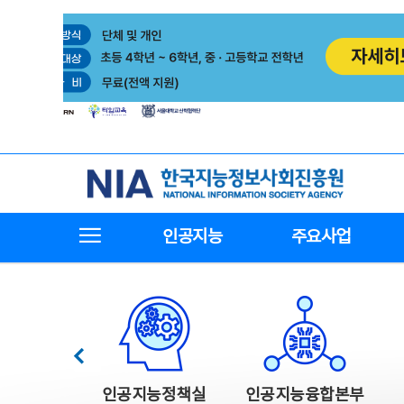
본
전
문
체
바
메
로
뉴
가
바
기
로
가
기
한국지능정보사회진흥원
전체메뉴보기
인공지능
주요사업
한국지능정보사회진흥원 주요사업
이전
인공지능정책실
인공지능융합본부