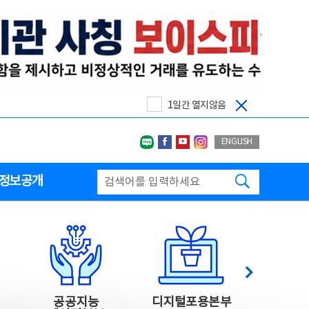
1일간 열지않음
네이버블로그
페이스북
유투브
인스타그랩
ENGLISH
검색하기
정보공개
다음
공공지능
디지털포용본부