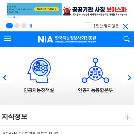
본
전
문
체
바
메
로
뉴
가
바
기
로
1일간 열지않음
가
전체메뉴 열기
검
기
한국지능정보사회진흥원
한국지능정보사회진흥원 주요사업
이전
다음
인공지능정책실
인공지능융합본부
지식정보
지