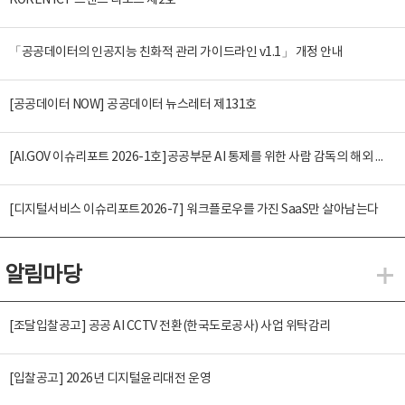
KOREN ICT 트렌드 리포트 제2호
「공공데이터의 인공지능 친화적 관리 가이드라인 v1.1」 개정 안내
[공공데이터 NOW] 공공데이터 뉴스레터 제131호
[AI.GOV 이슈리포트 2026-1호]공공부문 AI 통제를 위한 사람 감독의 해외 사례 분석 및 시사점
[디지털서비스 이슈리포트2026-7] 워크플로우를 가진 SaaS만 살아남는다
알림마당
알
[조달입찰공고] 공공 AI CCTV 전환(한국도로공사) 사업 위탁감리
[입찰공고] 2026년 디지털윤리대전 운영